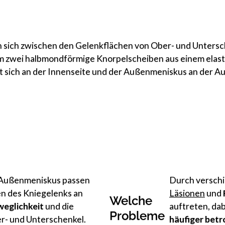
 sich zwischen den Gelenkflächen von Ober- und Untersc
um zwei halbmondförmige Knorpelscheiben aus einem elas
 sich an der Innenseite und der Außenmeniskus an der Au
 Außenmeniskus passen
Durch versch
n des Kniegelenks an
Läsionen
und
Welche
eglichkeit
und die
auftreten, dab
Probleme
- und Unterschenkel.
häufiger betr