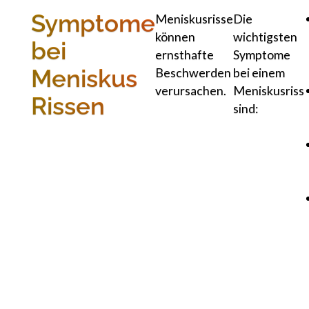
Symptome
Meniskusrisse
Die
können
wichtigsten
bei
ernsthafte
Symptome
Meniskus
Beschwerden
bei einem
verursachen.
Meniskusriss
Rissen
sind: