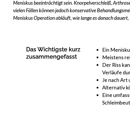
Meniskus beeinträchtigt sein. Knorpelverschleiß, Arthros
vielen Fällen können jedoch konservative Behandlungsmet
Meniskus Operation abläuft, wie lange es danach dauert, b
Das Wichtigste kurz
Ein Meniskus
zusammengefasst
Meistens re
Der Riss ka
Verläufe du
Je nach Art
Alternativ 
Eine umfass
Schleimbeut