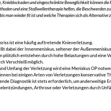
e, Knieblockaden und eingeschränkte Beweglichkeit können die F
hoden und eine Stoßwellentherapie helfen, die Beschwerden zu li
is man wieder fit ist und welche Therapien sich als Alternative 
riss ist eine häufig auftretende Knieverletzung.
ißt dabei der Innenmeniskus, seltener der Außenmeniskus
nn plötzlich entstehen durch hohe Belastungen und eine V
rch Verschleiß möglich.
 und Umfang der Verletzung wird eine Meniskus OP notwe
können bei einigen Arten von Verletzungen konservative 
ende Diagnostik ist stets erforderlich, um anderweitige 
elentzündungen, Arthrose oder Verletzungen durch Unfäl