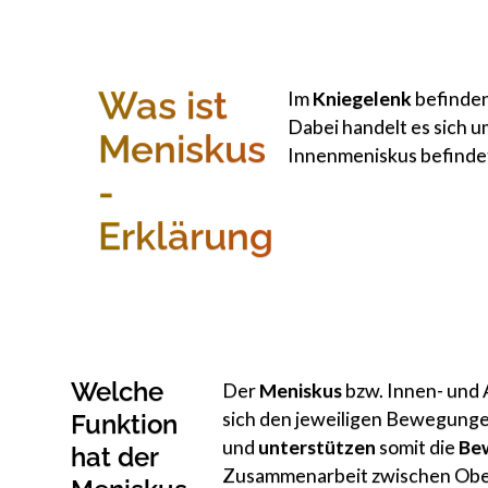
Was ist
Im
Kniegelenk
befinden
Dabei handelt es sich 
Meniskus
Innenmeniskus befindet
-
Erklärung
Welche
Der
Meniskus
bzw. Innen- und
sich den jeweiligen Bewegunge
Funktion
und
unterstützen
somit die
Bew
hat der
Zusammenarbeit zwischen Ober