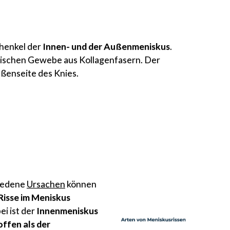
henkel der
Innen- und der Außenmeniskus
.
tischen Gewebe aus Kollagenfasern. Der
ßenseite des Knies.
iedene
Ursachen
können
Risse im Meniskus
ei ist der
Innenmeniskus
offen als der