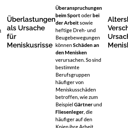
Überanspruchungen
beim Sport
oder
bei
Überlastungen
Alters
der Arbeit
sowie
als Ursache
Versch
n
heftige Dreh- und
für
Ursac
Beugebewegungen
Meniskusrisse
Menis
können
Schäden an
den Menisken
verursachen. So sind
bestimmte
Berufsgruppen
häufiger von
Meniskusschäden
betroffen, wie zum
Beispiel
Gärtner
und
Fliesenleger
, die
häufiger auf den
Knien ihre Arbeit