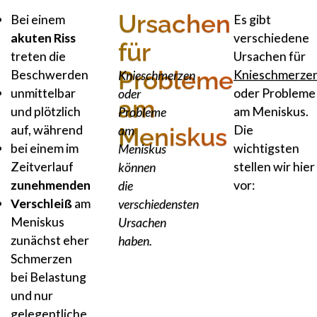
Ursachen
Stechende
Bei einem
Es gibt
Schmerzen
akuten Riss
verschiedene
für
im
treten die
Ursachen für
Probleme
Knie
Beschwerden
Knieschmerze
Knieschmerzen
Einschränkung
unmittelbar
oder Probleme
oder
am
der
und plötzlich
am Meniskus.
Probleme
Beweglichkeit
auf, während
Die
am
Meniskus
Gefühl
bei einem im
wichtigsten
Meniskus
einer
Zeitverlauf
stellen wir hier
können
Knieblockade
zunehmenden
vor:
die
Vollständiges
Verschleiß
am
verschiedensten
Strecken
Meniskus
Ursachen
oder
zunächst eher
haben.
Beugen
Schmerzen
des
bei Belastung
Knies
und nur
kaum
gelegentliche