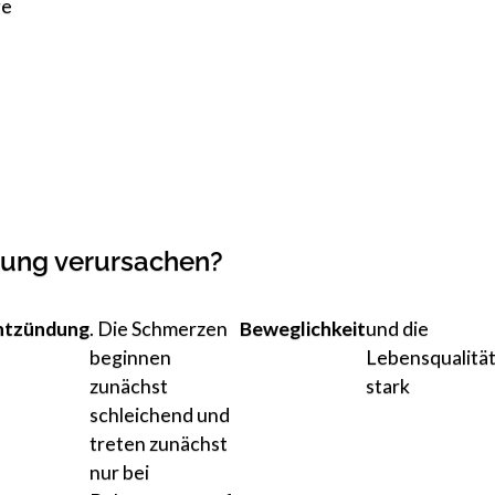
ge
dung verursachen?
ntzündung
. Die Schmerzen
Beweglichkeit
und die
beginnen
Lebensqualitä
zunächst
stark
schleichend und
treten zunächst
nur bei