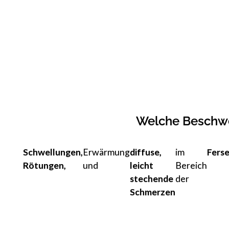
Welche Beschwe
Schwellungen,
Erwärmung
diffuse,
im
Fers
Rötungen,
und
leicht
Bereich
stechende
der
Schmerzen