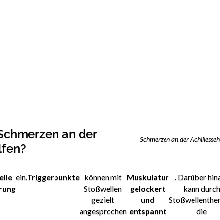
 Schmerzen an der
Schmerzen an der Achillesseh
lfen?
elle
ein.
Triggerpunkte
können mit
Muskulatur
. Darüber hin
rung
Stoßwellen
gelockert
kann durc
gezielt
und
Stoßwellenthe
angesprochen
entspannt
die