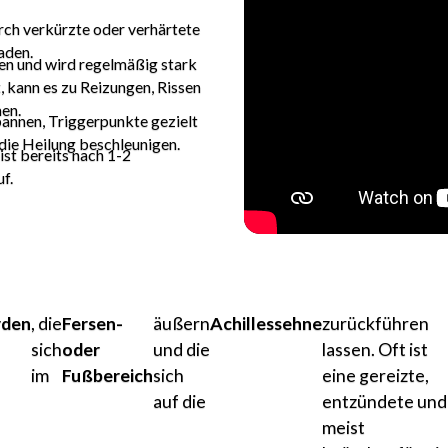
rch verkürzte oder verhärtete
aden.
nen und wird regelmäßig stark
t, kann es zu Reizungen, Rissen
en.
annen, Triggerpunkte gezielt
die Heilung beschleunigen.
st bereits nach 1-2
f.
rden
, die
Fersen-
äußern
Achillessehne
zurückführen
sich
oder
und die
lassen. Oft ist
im
Fußbereich
sich
eine gereizte,
auf die
entzündete und
meist