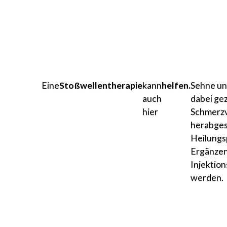
Eine
Stoßwellentherapie
kann
helfen.
Sehne un
auch
dabei gez
hier
Schmerzv
herabges
Heilungs
Ergänzen
Injektio
werden.