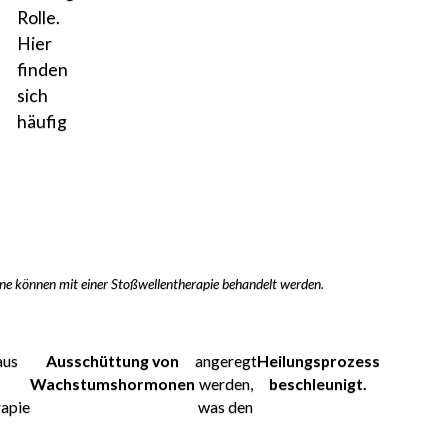
Rolle.
Hier
finden
sich
häufig
ne können mit einer Stoßwellentherapie behandelt werden.
aus
Ausschüttung von
angeregt
Heilungsprozess
h
Wachstumshormonen
werden,
beschleunigt.
rapie
was den