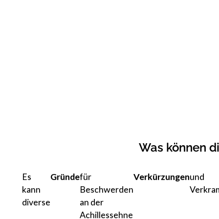
Was können di
Es
Gründe
für
Verkürzungen
und
kann
Beschwerden
Verkra
diverse
an der
Achillessehne