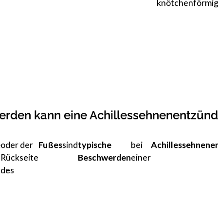
knötchenförmi
rden kann eine Achillessehnenentzün
e
oder der
Fußes
sind
typische
bei
Achillessehnene
Rückseite
Beschwerden
einer
des