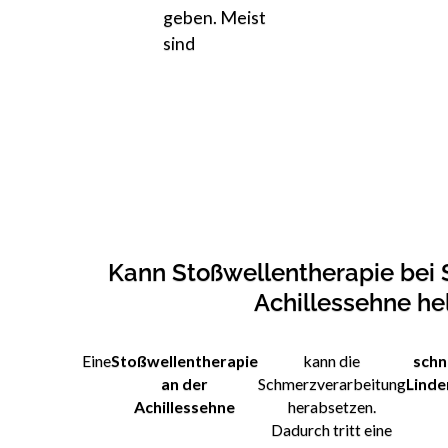
geben. Meist
sind
Kann Stoßwellentherapie bei
Achillessehne he
Eine
Stoßwellentherapie
kann die
schn
an der
Schmerzverarbeitung
Linde
Achillessehne
herabsetzen.
Dadurch tritt eine