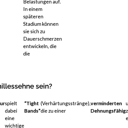
Belastungen auf.
In einem
späteren
Stadium können
sie sich zu
Dauerschmerzen
entwickeln, die
die
illessehne sein?
ur
spielt
“Tight
(Verhärtungsstränge),
verminderten
dabei
Bands”
die zu einer
Dehnungsfähig
eine
wichtige