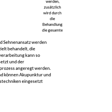
werden,
zusätzlich
wird durch
die
Behandlung
die gesamte
d Sehnenansatz werden
ielt behandelt, die
erarbeitung kann so
etzt und der
prozess angeregt werden.
d können Akupunktur und
nstechniken eingesetzt