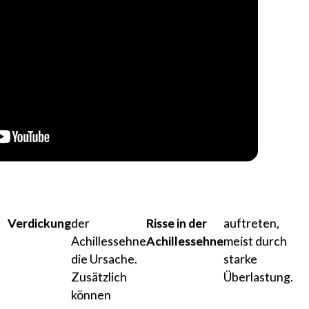
Verdickung
der
Risse in der
auftreten,
Achillessehne
Achillessehne
meist durch
die Ursache.
starke
Zusätzlich
Überlastung.
können