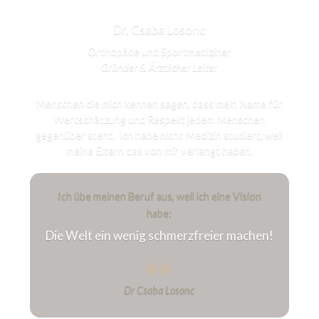
Dr. Csaba Losonc
Orthopäde und Sportmediziner
Gründer & Ärztlicher Leiter
Menschen die mich kennen sagen, dass mein Name für
Wertschätzung und Respekt jedem Menschen
gegenüber steht. Ich habe nicht Medizin studiert, weil
meine Eltern das von mir verlangt haben.
Ich übe meinen Beruf aus, weil ich eine Vision
habe:
Die Welt ein wenig schmerzfreier machen!
Dr Csaba Losonc