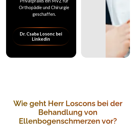
Privatpraxis ein MVZ für
Orthopädie und Chirurgie
geschaffen.
Dr. Csaba Losonc bei Linkedin
Dr. Csaba Losonc bei
Linkedin
Wie geht Herr Loscons bei der
Behandlung von
Ellenbogenschmerzen vor?