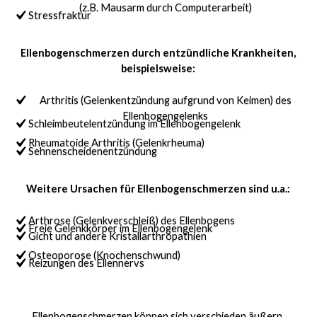
(z.B. Mausarm durch Computerarbeit)
Stressfraktur
Ellenbogenschmerzen durch entzündliche Krankheiten,
beispielsweise:
Arthritis (Gelenkentzündung aufgrund von Keimen) des
Ellenbogengelenks
Schleimbeutelentzündung im Ellenbogengelenk
Rheumatoide Arthritis (Gelenkrheuma)
Sehnenscheidenentzündung
Weitere Ursachen für Ellenbogenschmerzen sind u.a.:
Arthrose (Gelenkverschleiß) des Ellenbogens
Freie Gelenkkörper im Ellenbogengelenk
Gicht und andere Kristallarthropathien
Osteoporose (Knochenschwund)
Reizungen des Ellennervs
Ellenbogenschmerzen können sich verschieden äußern.