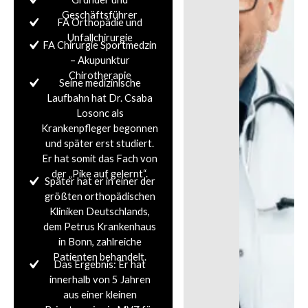
Geschäftsführer
FA Orthopädie und
Unfallchirurgie
FA Chirurgie Sportmedzin
– Akupunktur
Chirotherapie
Seine medizinische
Laufbahn hat Dr. Csaba
Losonc als
Krankenpfleger begonnen
und später erst studiert.
Er hat somit das Fach von
der „Pike auf gelernt“.
Später hat er in einer der
größten orthopädischen
Kliniken Deutschlands,
dem Petrus Krankenhaus
in Bonn, zahlreiche
Patienten behandelt.
Das Ergebnis: Er hat
innerhalb von 5 Jahren
aus einer kleinen