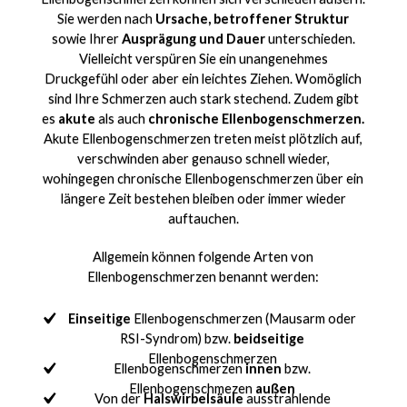
Sie werden nach
Ursache, betroffener Struktur
sowie Ihrer
Ausprägung und Dauer
unterschieden.
Vielleicht verspüren Sie ein unangenehmes
Druckgefühl oder aber ein leichtes Ziehen. Womöglich
sind Ihre Schmerzen auch stark stechend. Zudem gibt
es
akute
als auch
chronische Ellenbogenschmerzen.
Akute Ellenbogenschmerzen treten meist plötzlich auf,
verschwinden aber genauso schnell wieder,
wohingegen chronische Ellenbogenschmerzen über ein
längere Zeit bestehen bleiben oder immer wieder
auftauchen.
Allgemein können folgende Arten von
Ellenbogenschmerzen benannt werden:
Einseitige
Ellenbogenschmerzen (Mausarm oder
RSI-Syndrom) bzw.
beidseitige
Ellenbogenschmerzen
Ellenbogenschmerzen
innen
bzw.
Ellenbogenschmezen
außen
Von der
Halswirbelsäule
ausstrahlende