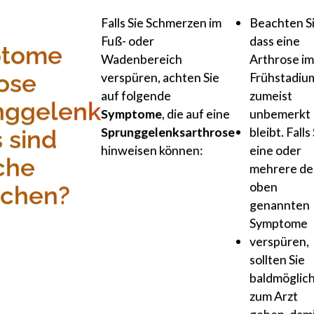
Falls Sie Schmerzen im
Anlaufsch
Beachten Si
Fuß- oder
am
dass eine
tome
Wadenbereich
Morgen
Arthrose i
ose
verspüren, achten Sie
oder
Frühstadiu
auf folgende
nach
zumeist
nggelenk
Symptome
, die auf eine
Ruhepause
unbemerkt
Sprunggelenksarthrose
Schnelle
bleibt. Falls
 sind
hinweisen können:
Ermüdung
eine oder
che
des
mehrere de
Gelenks
oben
ichen?
bei
genannten
Belastung
Symptome
Zunehmen
verspüren,
Steife
sollten Sie
im
baldmöglic
Gelenk,
zum Arzt