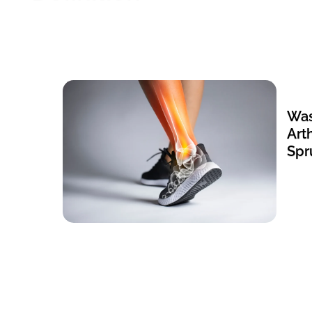
Was
Art
Spr