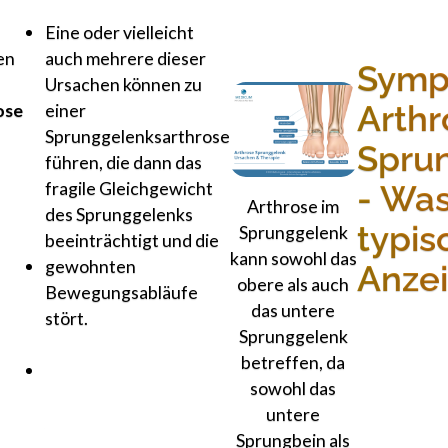
Fehlstellungen
Eine oder vielleicht
en
in
auch mehrere dieser
Symp
der
Ursachen können zu
Arthr
ose
Beinachse,
einer
im
Sprunggelenksarthrose
Spru
Fußgelenk
führen, die dann das
oder
fragile Gleichgewicht
- Was
Arthrose im
im
des Sprunggelenks
typis
Sprunggelenk
Sprunggelenk
beeinträchtigt und die
kann sowohl das
Fehlstellungen
gewohnten
Anze
obere als auch
nach
Bewegungsabläufe
das untere
verheilten
stört.
Sprunggelenk
Brüchen
betreffen, da
Fehlstellungen
sowohl das
im
untere
Sprunggelenk
Sprungbein als