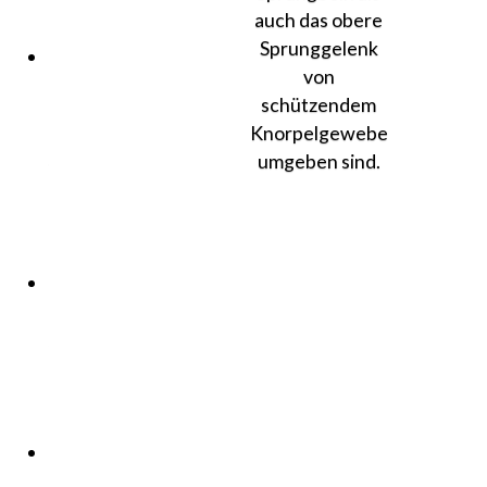
nach
auch das obere
Bänderrissen
Sprunggelenk
Knochen-
von
und
schützendem
Knorpelverletzungen
Knorpelgewebe
nach
umgeben sind.
Verletzungen,
Unfällen
und
Bänderriss
Überlastung
des
Sprunggelenk
durch
intensives
Training
Überlastung
des