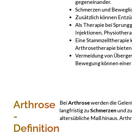
gegeneinander.
Schmerzen und Beweglich
Zusätzlich können Entz
Als Therapie bei Sprung
Injektionen, Physiothera
Eine Stammzelltherapie 
Arthrosetherapie bieten
Vermeidung von Übergew
Bewegung können einer 
Arthrose
Bei
Arthrose
werden die Gelenk
langfristig zu
Schmerzen
und z
-
altersübliche Maß hinaus. Arth
Definition