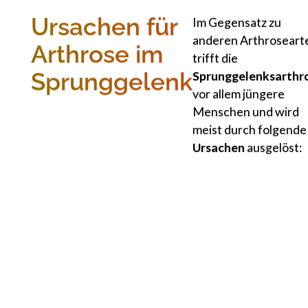
Ursachen für
Im Gegensatz zu
anderen Arthroseart
Arthrose im
trifft die
Sprunggelenk
Sprunggelenksarthr
vor allem jüngere
Menschen und wird
meist durch folgende
Ursachen
ausgelöst: