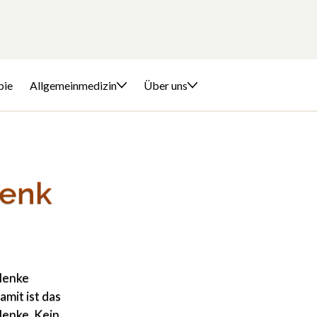
pie
Allgemeinmedizin
Über uns
lenk
lenke
mit ist das
lenke. Kein