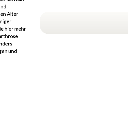
und
en Alter
eniger
Sie hier mehr
arthrose
onders
gen und