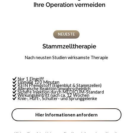
Ihre Operation vermeiden
NEUESTE
Stammzelltherapie
Nach neusten Studien wirksamste Therapie
Nur 1 Eingriff
Einmalig 120 Minuten
KEIN Fremdstoff (Eigenblut & Stammzellen)
Allergische Reaktion unwahrscheinlich
Sichere Injektion durch MEDICUM-Standard
Wirkungseintritt nach ca. 12 Wochen
Knie-, Hüft-, Schulter- und Sprunggelenke
Hier Informationen anfordern