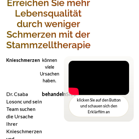
Erreichen Sie mehr
Lebensqualität
durch weniger
Schmerzen mit der
Stammzelltherapie
Knieschmerzen
können
viele
Ursachen
haben.
Dr. Csaba
behandeln
Sie
ohne
.
klicken Sie auf den Button
Losonc und sein
Kortison
und schauen sich den
Team suchen
Erklärfilm an
die Ursache
Ihrer
Knieschmerzen
und