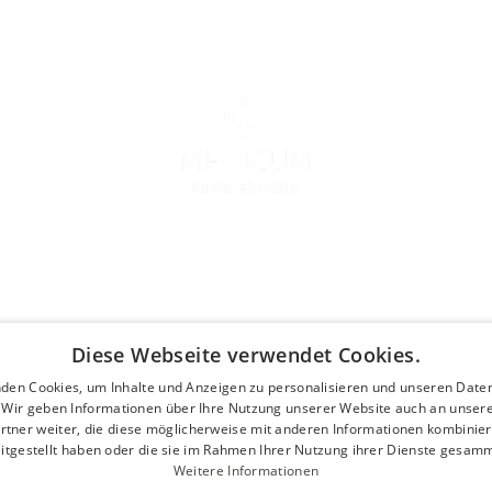
osetherapie
Wir können Ihnen 
ose
Schmerztherapie
ose
Sport Check-Ups
ose
Diese Webseite verwendet Cookies.
Koordinationstest
m Zeh
Bluthochdruck
den Cookies, um Inhalte und Anzeigen zu personalisieren und unseren Date
im Fuß
. Wir geben Informationen über Ihre Nutzung unserer Website auch an unser
Diabetes
rtner weiter, die diese möglicherweise mit anderen Informationen kombiniere
im Sprunggelenk
Kontakt
itgestellt haben oder die sie im Rahmen Ihrer Nutzung ihrer Dienste gesam
Weitere Informationen