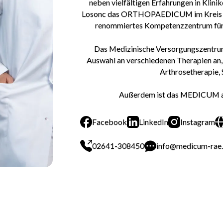
neben vielfältigen Erfahrungen in Klin
Losonc das ORTHOPAEDICUM im Kreis Ahrw
renommiertes Kompetenzzentrum für O
Das Medizinische Versorgungszentrum
Auswahl an verschiedenen Therapien an, 
Arthrosetherapie,
Außerdem ist das MEDICUM ak
Facebook
LinkedIn
Instagram
Facebook
LinkedIn
Instagra
02641-308450
info@medicum-rae
02641-308450
info@med