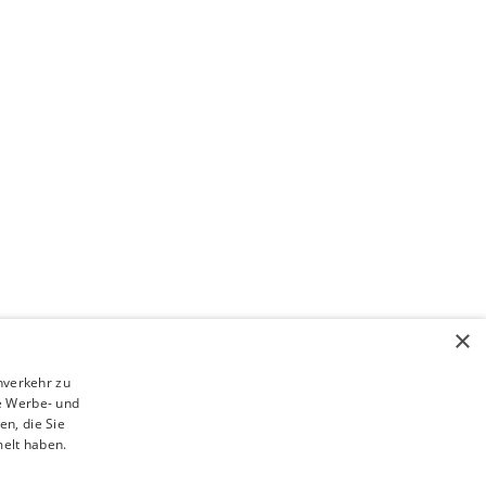
helfen
Über uns
Team
Dr. Csaba Losonc
×
Unsere Standorte
Unser Behandlungskonzept
nverkehr zu
Unsere Webinare
e Werbe- und
n, die Sie
Terminbuchung
melt haben.