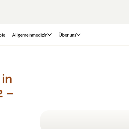
pie
Allgemeinmedizin
Über uns
in
2 –