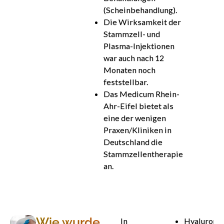
(Scheinbehandlung).
Die Wirksamkeit der
Stammzell- und
Plasma-Injektionen
war auch nach 12
Monaten noch
feststellbar.
Das Medicum Rhein-
Ahr-Eifel bietet als
eine der wenigen
Praxen/Kliniken in
Deutschland die
Stammzellentherapie
an.
Wie wurde
In
Hyalurons