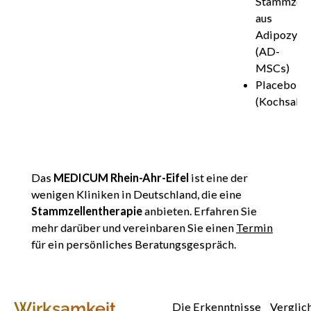
Stammzell
aus
Adipozyte
(AD-
MSCs)
Placebo
(Kochsalzl
Das
MEDICUM Rhein-Ahr-Eifel
ist eine der
wenigen Kliniken in Deutschland, die eine
Stammzellentherapie
anbieten. Erfahren Sie
mehr darüber und vereinbaren Sie einen
Termin
für ein persönliches Beratungsgespräch.
Wirksamkeit
Die Erkenntnisse
Verglic