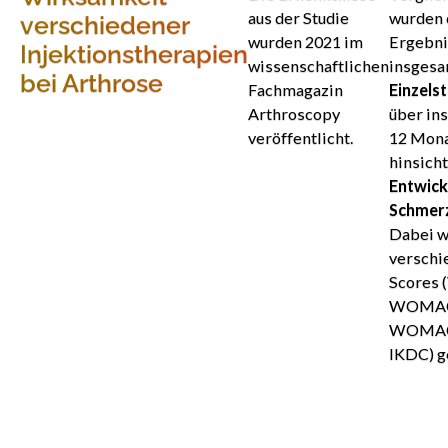
aus der Studie
wurden 
verschiedener
wurden 2021 im
Ergebni
Injektionstherapien
wissenschaftlichen
insgesa
bei Arthrose
Fachmagazin
Einzels
Arthroscopy
über in
veröffentlicht.
12 Mon
hinsicht
Entwick
Schmer
Dabei 
verschi
Scores 
WOMAC
WOMAC 
IKDC) g