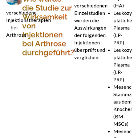
verschiedenen
(HA)
die Studie zur
verschiedene
Einzelstudien
Leukozyte
Wirksamkeit
Injektionstherapien
wurden die
plättchenr
von
bei
Auswirkungen
Plasma
Injektionen
Arthrose
der folgenden
(LP-
bei Arthrose
Injektionen
PRP)
überprüft und
Leukozyte
durchgeführt?
verglichen:
plättchenr
Plasma
(LR-
PRP)
Mesenchy
Stammzell
aus dem
Knochenm
(BM-
MSCs)
Mesenchy