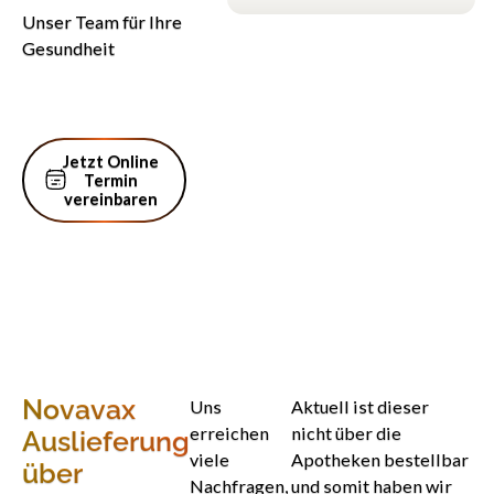
Unser Team für Ihre
Gesundheit
Jetzt Online Termin vereinbaren
Jetzt Online
Termin
vereinbaren
Novavax
Uns
Aktuell ist dieser
erreichen
nicht über die
Auslieferung
viele
Apotheken bestellbar
über
Nachfragen,
und somit haben wir