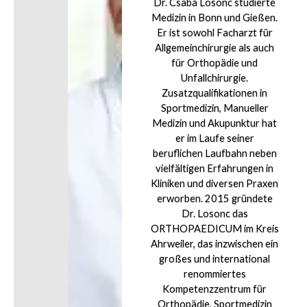
Dr. Csaba Losonc studierte
Medizin in Bonn und Gießen.
Er ist sowohl Facharzt für
Allgemeinchirurgie als auch
für Orthopädie und
Unfallchirurgie.
Zusatzqualifikationen in
Sportmedizin, Manueller
Medizin und Akupunktur hat
er im Laufe seiner
beruflichen Laufbahn neben
vielfältigen Erfahrungen in
Kliniken und diversen Praxen
erworben. 2015 gründete
Dr. Losonc das
ORTHOPAEDICUM im Kreis
Ahrweiler, das inzwischen ein
großes und international
renommiertes
Kompetenzzentrum für
Orthopädie, Sportmedizin