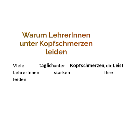
Warum LehrerInnen
unter Kopfschmerzen
leiden
Viele
täglich
unter
Kopfschmerzen
, die
Leistun
LehrerInnen
starken
ihre
leiden