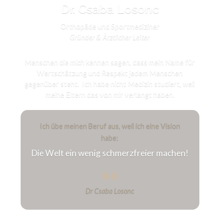
Dr. Csaba Losonc
Orthopäde und Sportmediziner
Gründer & Ärztlicher Leiter
Menschen die mich kennen sagen, dass mein Name für
Wertschätzung und Respekt jedem Menschen
gegenüber steht. Ich habe nicht Medizin studiert, weil
meine Eltern das von mir verlangt haben.
Ich übe meinen Beruf aus, weil ich eine Vision
habe:
Die Welt ein wenig schmerzfreier machen!
Dr Csaba Losonc