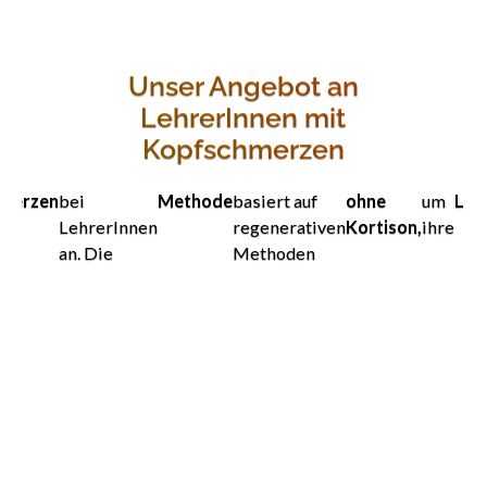
Unser Angebot an
LehrerInnen mit
Kopfschmerzen
merzen
bei
Methode
basiert auf
ohne
um
Leb
LehrerInnen
regenerativen
Kortison,
ihre
an. Die
Methoden